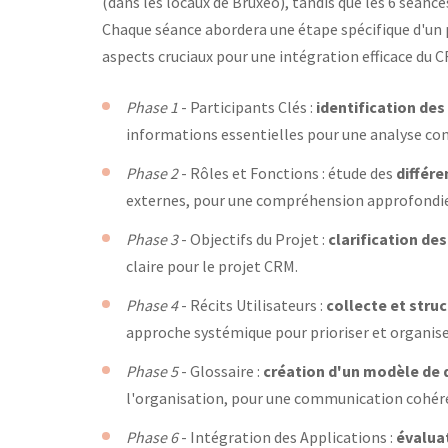
(dans les locaux de Bruxeo), tandis que les 6 séanc
Chaque séance abordera une étape spécifique d'un
aspects cruciaux pour une intégration efficace du 
Phase 1
- Participants Clés :
identification de
informations essentielles pour une analyse co
Phase 2
- Rôles et Fonctions : étude des
différe
externes, pour une compréhension approfondie 
Phase 3
- Objectifs du Projet :
clarification de
claire pour le projet CRM.
Phase 4
- Récits Utilisateurs :
collecte et stru
approche systémique pour prioriser et organis
Phase 5
- Glossaire :
création d'un modèle de
l'organisation, pour une communication cohére
Phase 6
- Intégration des Applications :
évalua