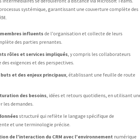
es intermédiaires se dérouleront à distance via Microsoft Teams.
 processus systémique, garantissant une couverture complète des
CRM.
s membres influents
de l'organisation et collecte de leurs
mplète des parties prenantes.
nts rôles et services impliqués
, y compris les collaborateurs
des exigences et des perspectives.
s buts et des enjeux principaux
, établissant une feuille de route
cturation des besoins
, idées et retours quotidiens, en utilisant un
er les demandes.
 données
structuré qui reflète le langage spécifique de
nte et une terminologie précise.
tion de l'interaction du CRM avec l'environnement
numérique