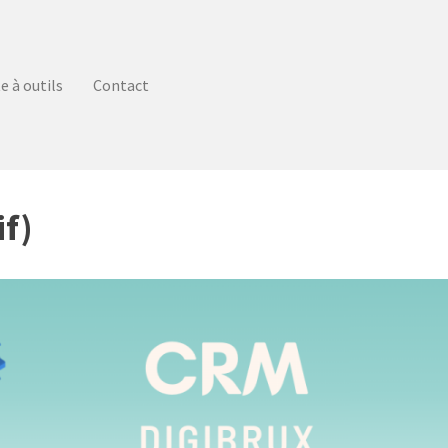
e à outils
Contact
if)