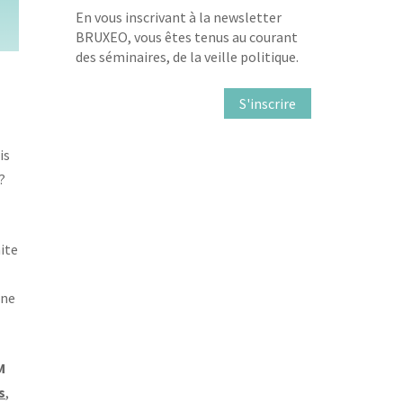
En vous inscrivant à la newsletter
BRUXEO, vous êtes tenus au courant
des séminaires, de la veille politique.
S'inscrire
is
?
ite
une
M
s
,