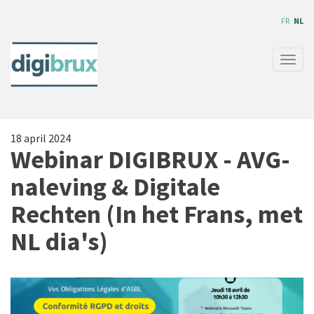
Overslaan
FR
NL
en
naar
de
Navig
inhoud
wisse
gaan
18 april 2024
Webinar DIGIBRUX - AVG-
naleving & Digitale
Rechten (In het Frans, met
NL dia's)