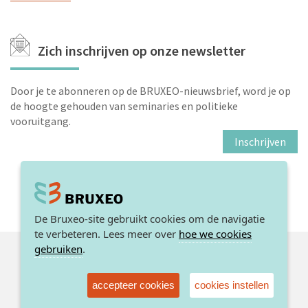
Zich inschrijven op onze newsletter
Door je te abonneren op de BRUXEO-nieuwsbrief, word je op
de hoogte gehouden van seminaries en politieke
vooruitgang.
Inschrijven
De Bruxeo-site gebruikt cookies om de navigatie
te verbeteren. Lees meer over
hoe we cookies
© 2026. BRUXEO /
Sitemap
gebruiken
.
Pers
accepteer cookies
cookies instellen
Juridische informatie
Privé leven
Taylor made by BURO13